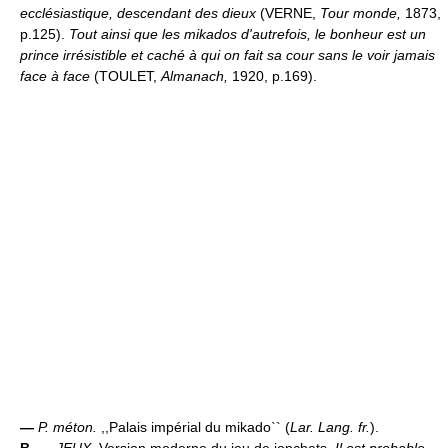
ecclésiastique, descendant des dieux
(VERNE,
Tour monde,
1873,
p.125).
Tout ainsi que les mikados d'autrefois, le bonheur est un
prince irrésistible et caché à qui on fait sa cour sans le voir jamais
face à face
(TOULET,
Almanach,
1920, p.169).
—
P. méton.
,,Palais impérial du mikado`` (
Lar. Lang. fr.
).