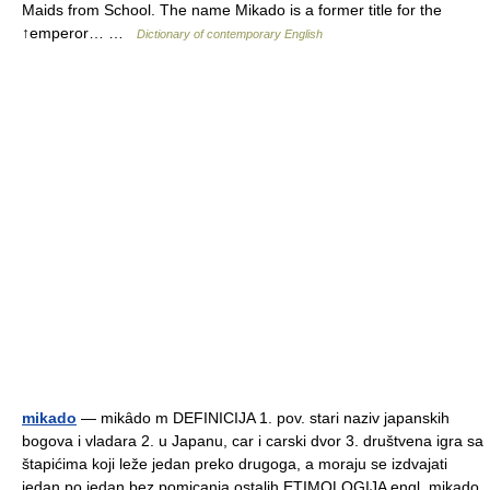
Maids from School. The name Mikado is a former title for the
↑emperor… …
Dictionary of contemporary English
mikado
— mikȃdo m DEFINICIJA 1. pov. stari naziv japanskih
bogova i vladara 2. u Japanu, car i carski dvor 3. društvena igra sa
štapićima koji leže jedan preko drugoga, a moraju se izdvajati
jedan po jedan bez pomicanja ostalih ETIMOLOGIJA engl. mikado