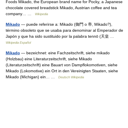
Foods Mikado, the European brand name for Pocky, a Japanese
chocolate covered breadstick Mikado, Austrian coffee and tea
company… …
Wikipedia
Mikado
— puede referirse a: Mikado (御門 o 帝, Mikado?),
término obsoleto que se usaba para denominar al Emperador de
Japón y que ha sido sustituido por la palabra tennō (天皇 …
Wikipedia Español
Mikado
— bezeichnet: eine Fachzeitschrift, siehe mikado
(Holzbau) eine Literaturzeitschrift, siehe Mikado
(Literaturzeitschrift) eine Bauart von Dampflokomotiven, siehe
Mikado (Lokomotive) ein Ort in den Vereinigten Staaten, siehe
Mikado (Michigan) ein… …
Deutsch Wikipedia