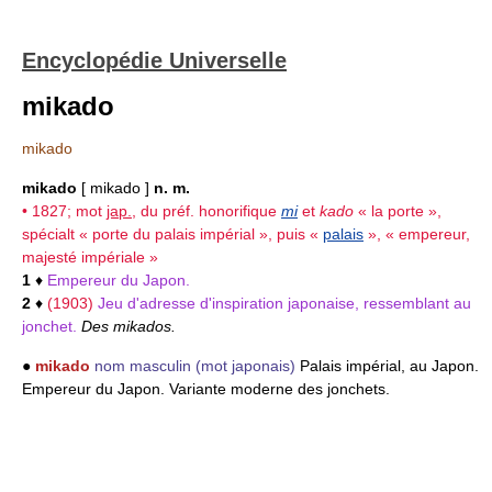
Encyclopédie Universelle
mikado
mikado
mikado
[ mikado ]
n. m.
• 1827; mot
jap.
, du préf. honorifique
mi
et
kado
« la porte »,
spécialt « porte du palais impérial », puis «
palais
», « empereur,
majesté impériale »
1
♦
Empereur du Japon.
2
♦
(1903)
Jeu d'adresse d'inspiration japonaise, ressemblant au
jonchet.
Des mikados.
●
mikado
nom masculin
(mot japonais)
Palais impérial, au Japon.
Empereur du Japon. Variante moderne des jonchets.