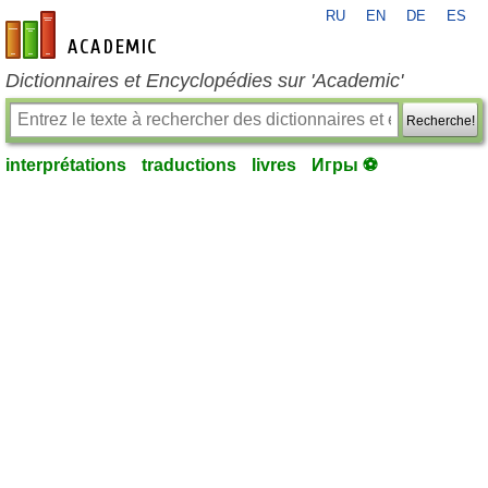
RU
EN
DE
ES
fr-academic.com
Dictionnaires et Encyclopédies sur 'Academic'
Recherche!
interprétations
traductions
livres
Игры ⚽