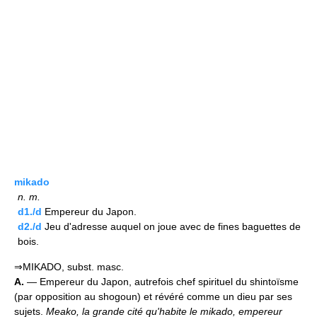
mikado
n.
m.
d1./d
Empereur du Japon.
d2./d
Jeu d'adresse auquel on joue avec de fines baguettes de
bois.
⇒MIKADO, subst. masc.
A.
— Empereur du Japon, autrefois chef spirituel du shintoïsme
(par opposition au shogoun) et révéré comme un dieu par ses
sujets.
Meako, la grande cité qu'habite le mikado, empereur