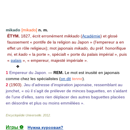
mikado
[mikado]
n. m.
ÉTYM.
1827, écrit erronément
mikkado
(
Académie
) et glosé
faussement « pontife de la religion au Japon » (l'empereur a en
effet un rôle religieux); mot japonais
mikado,
du préf. honorifique
mi,
et
kado
« la porte », spécialt « porte du palais impérial », puis
«
palais
», « empereur, majesté impériale ».
❖
1
Empereur du Japon.
—
REM.
Le mot est inusité en japonais
comme chez les spécialistes (
on dit
tenno
).
2
(1903).
Jeu d'adresse d'inspiration japonaise, ressemblant au
jonchet, « où il s'agit de prélever de minces baguettes, en s'aidant
de l'une d'elles, sans rien déplacer des autres baguettes placées
en désordre et plus ou moins emmêlées ».
Encyclopédie Universelle
.
2012
.
Игры ⚽
Нужна курсовая?