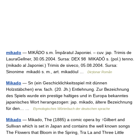
mikado
— MIKÁDO s.m. Împăratul Japoniei. – cuv. jap. Trimis de
LauraGellner, 30.05.2004. Sursa: DEX 98 MIKADÓ s. (pol.) tenno.
(mikado al Japoniei.) Trimis de siveco, 05.08.2004. Sursa:
Sinonime mikadó s. m., art. mikadóul …
Dicționar Român
Mikado
— Sn (ein Geschicklichkeitsspiel mit dünnen
Holzstäbchen) erw. fach. (20. Jh.) Entlehnung. Zur Bezeichnung
des Spiels wurde ein prestige haltiges und in Europa bekanntes
japanisches Wort herangezogen: jap. mikado, ältere Bezeichnung
für den… …
Etymologisches Wörterbuch der deutschen sprache
Mikado
— Mikado, The (1885) a comic opera by ↑Gilbert and
Sullivan which is set in Japan and contains the well known songs
The Flowers that Bloom in the Spring, Tra La and Three Little