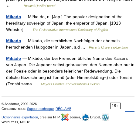
←… …
Hrvatski jezični portal
Mikado
— Mi*ka do, n. [Jap.] The popular designation of the
hereditary sovereign of Japan; the emperor of Japan. [1913
Webster] …
The Collaborative International Dictionary of English
Mikado
— Mikado, die sterblichen Nachfolger der ehemals
herrschenden Halbgötter in Japan, s.d …
Pierer's Universal-Lexikon
Mikādo
— Mikādo, der bei Fremden übliche Name des Kaisers
von Japan. Die Japaner selbst gebrauchen den Namen aber nur in
der Poesie oder in besonders feierlicher Redewendung. Die
übliche Bezeichnung ist Tennô (»der Himmelskönig«) oder Tenshi
(Tenshi sama …
Meyers Großes Konversations-Lexikon
© Academic, 2000-2026
18+
Contactez-nous:
Support technique
,
RÉCLAME
Dictionnaires exportation
, créé sur PHP,
Joomla,
Drupal,
WordPress, MODx.