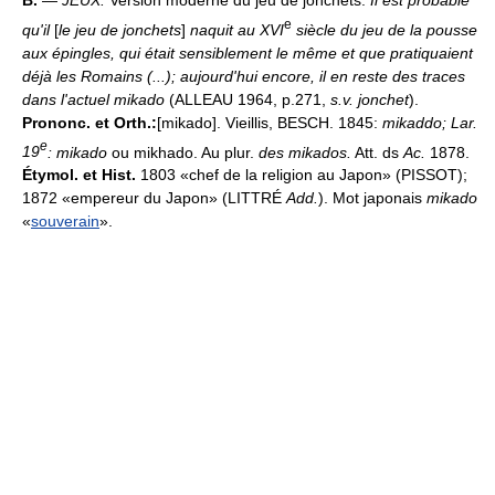
B.
—
JEUX.
Version moderne du jeu de jonchets.
Il est probable
e
qu'il
[
le jeu de jonchets
]
naquit au XVI
siècle du jeu de la pousse
aux épingles, qui était sensiblement le même et que pratiquaient
déjà les Romains (...); aujourd'hui encore, il en reste des traces
dans l'actuel mikado
(ALLEAU 1964, p.271,
s.v. jonchet
).
Prononc. et Orth.:
[mikado]. Vieillis, BESCH. 1845:
mikaddo; Lar.
e
19
: mikado
ou mikhado. Au plur.
des mikados.
Att. ds
Ac.
1878.
Étymol. et Hist.
1803 «chef de la religion au Japon» (PISSOT);
1872 «empereur du Japon» (LITTRÉ
Add.
). Mot japonais
mikado
«
souverain
».